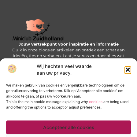
Jouw vertrekpunt voor inspiratie en informatie
Duik in onze blogs en artikelen en ontdek een schat aan
ideeën, tips en verhalen. Laat je verrassen door alles wat
de Mini-wereld te bieden heeft!
Wij hechten veel waarde
aan uw privacy.
Bericht categorie
We maken gebruik van cookies en vergelijkbare technologieën om de
gebruikerservaring te verbeteren. Klik op 'Accepteer alle cookies' om
akkoord te gaan, of pas uw voorkeuren aan."
Onze informatie
This is the main cookie message explaining why
cookies
are being used
and offering the options to accept or adjust preferences.
Goede backlinks kopen: zo krijg je een SEO-voorsprong zonder valkuilen
Verdien geld met je website: bouw een online inkomstenbron op
Accepteer alle cookies
Website index
Cookiebeleid (EU)