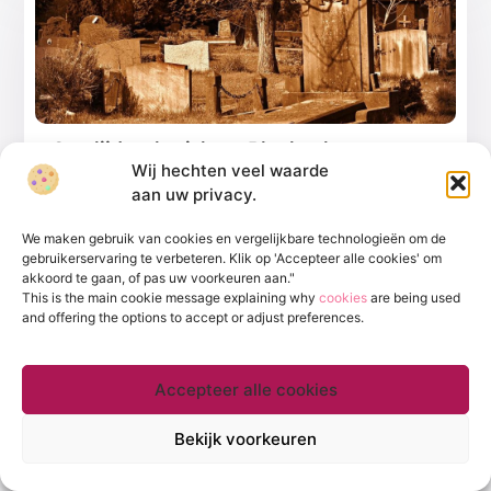
Overlijdensberichten Blankenberge
Wij hechten veel waarde
Het kan een moeilijke tijd zijn als een geliefde het
aan uw privacy.
leven laat. In Blankenberge helpen
We maken gebruik van cookies en vergelijkbare technologieën om de
...
gebruikerservaring te verbeteren. Klik op 'Accepteer alle cookies' om
akkoord te gaan, of pas uw voorkeuren aan."
This is the main cookie message explaining why
cookies
are being used
and offering the options to accept or adjust preferences.
Accepteer alle cookies
WINKELEN
Bekijk voorkeuren