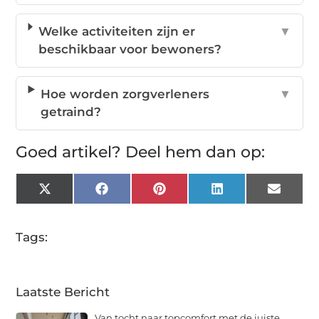
Welke activiteiten zijn er
▼
beschikbaar voor bewoners?
Hoe worden zorgverleners
▼
getraind?
Goed artikel? Deel hem dan op:
X
Facebook
Pinterest
LinkedIn
Email
(Twitter)
Tags:
Laatste Bericht
Van tocht naar topcomfort met de juiste