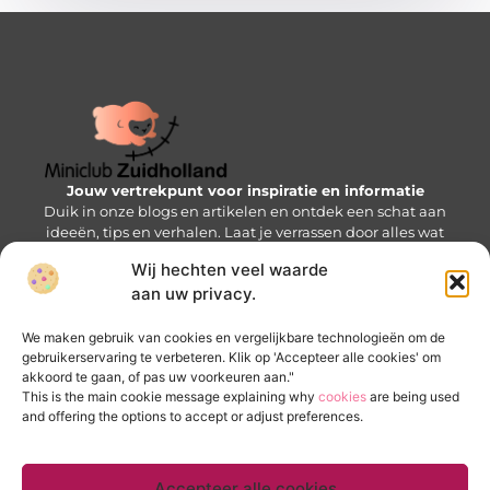
Jouw vertrekpunt voor inspiratie en informatie
Duik in onze blogs en artikelen en ontdek een schat aan
ideeën, tips en verhalen. Laat je verrassen door alles wat
de Mini-wereld te bieden heeft!
Wij hechten veel waarde
aan uw privacy.
Bericht categorie
We maken gebruik van cookies en vergelijkbare technologieën om de
gebruikerservaring te verbeteren. Klik op 'Accepteer alle cookies' om
akkoord te gaan, of pas uw voorkeuren aan."
Onze informatie
This is the main cookie message explaining why
cookies
are being used
and offering the options to accept or adjust preferences.
Goede backlinks kopen: zo krijg je een SEO-voorsprong zonder valkuilen
Verdien geld met je website: bouw een online inkomstenbron op
Accepteer alle cookies