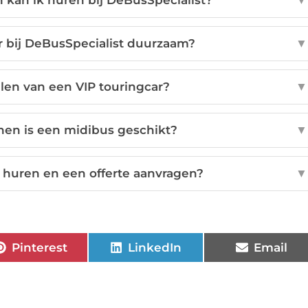
 kan ik huren bij DeBusSpecialist?
▼
r bij DeBusSpecialist duurzaam?
▼
len van een VIP touringcar?
▼
nen is een midibus geschikt?
▼
 huren en een offerte aanvragen?
▼
Pinterest
LinkedIn
Email