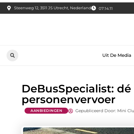
Steenweg 12, 3511 JS Utrecht, Nederland
07:14:12
Uit De Media
DeBusSpecialist: dé 
personenvervoer
Gepubliceerd Door: Mini Cl
AANBIEDINGEN