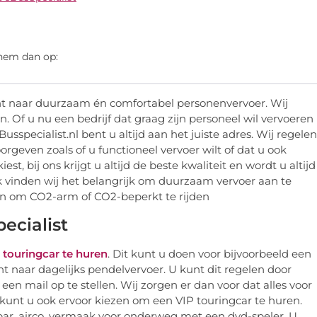
 hem dan op:
bent naar duurzaam én comfortabel personenvervoer. Wij
 Of u nu een bedrijf dat graag zijn personeel wil vervoeren
Busspecialist.nl bent u altijd aan het juiste adres. Wij regelen
oorgeven zoals of u functioneel vervoer wilt of dat u ook
est, bij ons krijgt u altijd de beste kwaliteit en wordt u altijd
k vinden wij het belangrijk om duurzaam vervoer aan te
n om CO2-arm of CO2-beperkt te rijden
ecialist
n
touringcar te huren
. Dit kunt u doen voor bijvoorbeeld een
t naar dagelijks pendelvervoer. U kunt dit regelen door
een mail op te stellen. Wij zorgen er dan voor dat alles voor
 kunt u ook ervoor kiezen om een VIP touringcar te huren.
fiebar, airco, vermaak voor onderweg met een dvd-speler. U