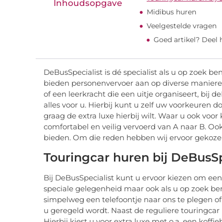
Inhoudsopgave
Midibus huren
Veelgestelde vragen
Goed artikel? Deel
DeBusSpecialist is dé specialist als u op zoek 
bieden personenvervoer aan op diverse manieren.
of een leerkracht die een uitje organiseert, bij de
alles voor u. Hierbij kunt u zelf uw voorkeuren d
graag de extra luxe hierbij wilt. Waar u ook voor ki
comfortabel en veilig vervoerd van A naar B. Oo
bieden. Om die reden hebben wij ervoor gekoze
Touringcar huren bij DeBusSp
Bij DeBusSpecialist kunt u ervoor kiezen om ee
speciale gelegenheid maar ook als u op zoek ben
simpelweg een telefoontje naar ons te plegen of 
u geregeld wordt. Naast de reguliere touringcar
Hierbij kiest u voor extra luxe met o.a. een kof