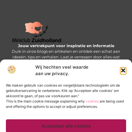
Jouw vertrekpunt voor inspiratie en informatie
Duik in onze blogs en artikelen en ontdek een schat aan
ideeën, tips en verhalen. Laat je verrassen door alles wat
de Mini-wereld te bieden heeft!
Wij hechten veel waarde
aan uw privacy.
Bericht categorie
We maken gebruik van cookies en vergelijkbare technologieën om de
gebruikerservaring te verbeteren. Klik op 'Accepteer alle cookies' om
akkoord te gaan, of pas uw voorkeuren aan."
Onze informatie
This is the main cookie message explaining why
cookies
are being used
and offering the options to accept or adjust preferences.
Goede backlinks kopen: zo krijg je een SEO-voorsprong zonder valkuilen
Verdien geld met je website: bouw een online inkomstenbron op
Accepteer alle cookies