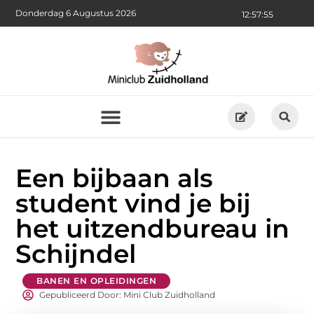
Donderdag 6 Augustus 2026
12:57:55
Een bijbaan als
student vind je bij
het uitzendbureau in
Schijndel
BANEN EN OPLEIDINGEN
Gepubliceerd Door: Mini Club Zuidholland