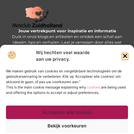
Jouw vertrekpunt voor inspiratie en informatie
Duik in onze blogs en artikelen en ontdek een schat aan
ideeën, tips en verhalen. Laat je verrassen door alles wat
de Mini-wereld te bieden heeft!
Wij hechten veel waarde
aan uw privacy.
Bericht categorie
We maken gebruik van cookies en vergelijkbare technologieën om de
gebruikerservaring te verbeteren. Klik op 'Accepteer alle cookies' om
akkoord te gaan, of pas uw voorkeuren aan."
Onze informatie
This is the main cookie message explaining why
cookies
are being used
and offering the options to accept or adjust preferences.
Goede backlinks kopen: zo krijg je een SEO-voorsprong zonder valkuilen
Verdien geld met je website: bouw een online inkomstenbron op
Accepteer alle cookies
Website index
Cookiebeleid (EU)
Bekijk voorkeuren
@2025 www.miniclubzuidholland.nl. All Right Reserved.