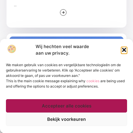
...
AANBIEDINGEN
Wij hechten veel waarde
aan uw privacy.
We maken gebruik van cookies en vergelijkbare technologieën om de
gebruikerservaring te verbeteren. Klik op 'Accepteer alle cookies' om
akkoord te gaan, of pas uw voorkeuren aan."
This is the main cookie message explaining why
cookies
are being used
and offering the options to accept or adjust preferences.
Zoetermeer's Benzineprijs Mysterie
Ontsluierd
Accepteer alle cookies
De benzineprijs in Zoetermeer blijft voor veel lokale
pendelaars, autofanaten en milieubewusten een heet
Bekijk voorkeuren
hangijzer.
...