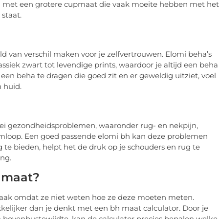
wen met een grotere cupmaat die vaak moeite hebben met het
staat.
d van verschil maken voor je zelfvertrouwen. Elomi beha’s
assiek zwart tot levendige prints, waardoor je altijd een beha
or een beha te dragen die goed zit en er geweldig uitziet, voel
n huid.
erlei gezondheidsproblemen, waaronder rug- en nekpijn,
somloop. Een goed passende elomi bh kan deze problemen
te bieden, helpt het de druk op je schouders en rug te
ng.
h maat?
 vaak omdat ze niet weten hoe ze deze moeten meten.
kelijker dan je denkt met een bh maat calculator. Door je
n bovenbustewijdte, kan de calculator precies bepalen welke