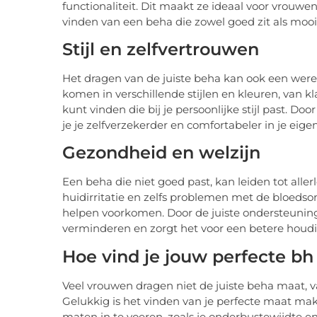
functionaliteit. Dit maakt ze ideaal voor vrou
vinden van een beha die zowel goed zit als mooi 
Stijl en zelfvertrouwen
Het dragen van de juiste beha kan ook een werel
komen in verschillende stijlen en kleuren, van kl
kunt vinden die bij je persoonlijke stijl past. Do
je je zelfverzekerder en comfortabeler in je eige
Gezondheid en welzijn
Een beha die niet goed past, kan leiden tot all
huidirritatie en zelfs problemen met de bloed
helpen voorkomen. Door de juiste ondersteuning 
verminderen en zorgt het voor een betere houdi
Hoe vind je jouw perfecte b
Veel vrouwen dragen niet de juiste beha maat,
Gelukkig is het vinden van je perfecte maat mak
maten in te voeren, zoals je onderbustewijdte e