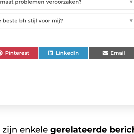
 maat problemen veroorzaken?
▼
 beste bh stijl voor mij?
▼
Pinterest
LinkedIn
Email
 zijn enkele
gerelateerde beric