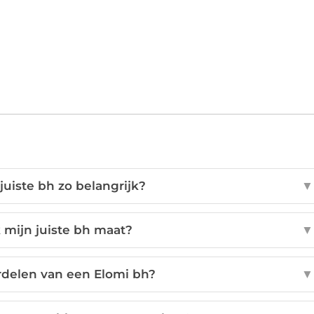
uiste bh zo belangrijk?
▼
 mijn juiste bh maat?
▼
rdelen van een Elomi bh?
▼