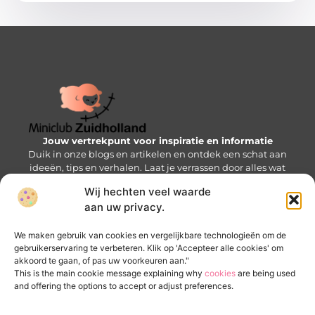
Jouw vertrekpunt voor inspiratie en informatie
Duik in onze blogs en artikelen en ontdek een schat aan
ideeën, tips en verhalen. Laat je verrassen door alles wat
de Mini-wereld te bieden heeft!
Wij hechten veel waarde
aan uw privacy.
Bericht categorie
We maken gebruik van cookies en vergelijkbare technologieën om de
gebruikerservaring te verbeteren. Klik op 'Accepteer alle cookies' om
akkoord te gaan, of pas uw voorkeuren aan."
Onze informatie
This is the main cookie message explaining why
cookies
are being used
and offering the options to accept or adjust preferences.
Goede backlinks kopen: zo krijg je een SEO-voorsprong zonder valkuilen
Verdien geld met je website: bouw een online inkomstenbron op