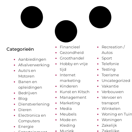
Financieel
Recreation /
Categorieën
Gezondheid
Autos
Groothandel
Sport
Aanbiedingen
Hobby en vrije
Telefonie
Afvalverwerking
tijd
Testing
Auto's en
Internet
Toerisme
Motoren
marketing
Uncategorized
Banen en
Kinderen
Vakantie
opleidingen
Kunst en Kitsch
Verbouwen
Bedrijven
Management
Vervoer en
Blog
Marketing
transport
Dienstverlening
Media
Winkelen
Dieren
Meubels
Woning en Tui
Electronica en
Mode en
Woningen
Computers
Kleding
Zakelijk
Energie
Muziek
Zakelijke