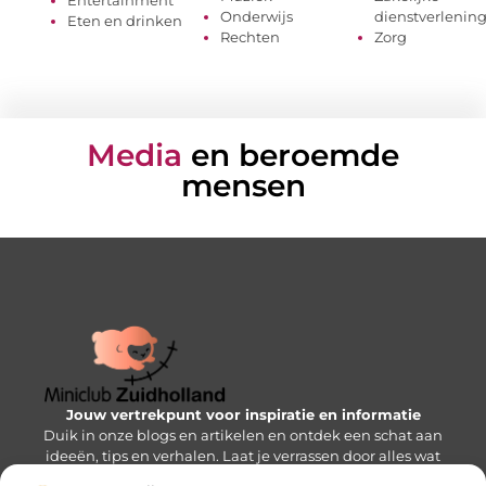
Entertainment
Onderwijs
dienstverlenin
Eten en drinken
Rechten
Zorg
Media
en beroemde
mensen
Jouw vertrekpunt voor inspiratie en informatie
Duik in onze blogs en artikelen en ontdek een schat aan
ideeën, tips en verhalen. Laat je verrassen door alles wat
de Mini-wereld te bieden heeft!