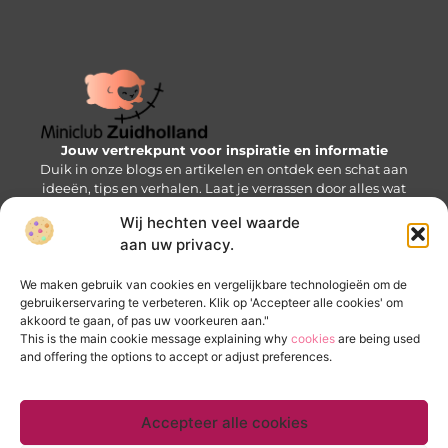
Jouw vertrekpunt voor inspiratie en informatie
Duik in onze blogs en artikelen en ontdek een schat aan
ideeën, tips en verhalen. Laat je verrassen door alles wat
de Mini-wereld te bieden heeft!
Wij hechten veel waarde
aan uw privacy.
Bericht categorie
We maken gebruik van cookies en vergelijkbare technologieën om de
gebruikerservaring te verbeteren. Klik op 'Accepteer alle cookies' om
akkoord te gaan, of pas uw voorkeuren aan."
Onze informatie
This is the main cookie message explaining why
cookies
are being used
and offering the options to accept or adjust preferences.
Goede backlinks kopen: zo krijg je een SEO-voorsprong zonder valkuilen
Verdien geld met je website: bouw een online inkomstenbron op
Accepteer alle cookies
Website index
Cookiebeleid (EU)