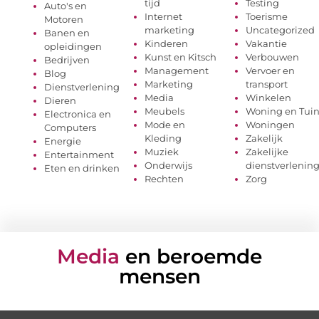
tijd
Testing
Auto's en
Internet
Toerisme
Motoren
marketing
Uncategorized
Banen en
Kinderen
Vakantie
opleidingen
Kunst en Kitsch
Verbouwen
Bedrijven
Management
Vervoer en
Blog
Marketing
transport
Dienstverlening
Media
Winkelen
Dieren
Meubels
Woning en Tui
Electronica en
Mode en
Woningen
Computers
Kleding
Zakelijk
Energie
Muziek
Zakelijke
Entertainment
Onderwijs
dienstverlenin
Eten en drinken
Rechten
Zorg
Media
en beroemde
mensen