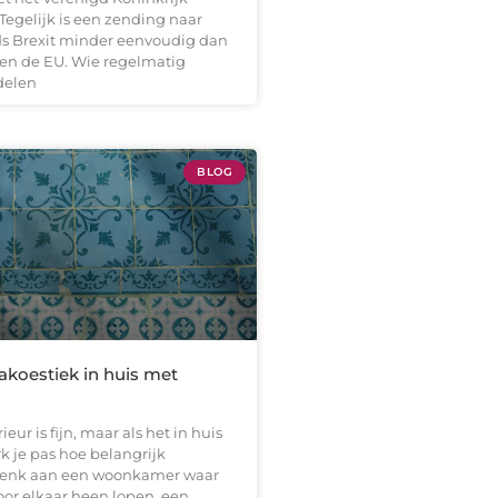
 Tegelijk is een zending naar
s Brexit minder eenvoudig dan
nen de EU. Wie regelmatig
delen
BLOG
akoestiek in huis met
eur is fijn, maar als het in huis
rk je pas hoe belangrijk
 Denk aan een woonkamer waar
or elkaar heen lopen, een