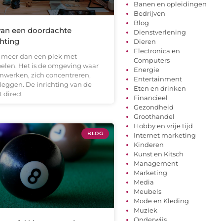
Banen en opleidingen
Bedrijven
Blog
van een doordachte
Dienstverlening
hting
Dieren
Electronica en
s meer dan een plek met
Computers
oelen. Het is de omgeving waar
Energie
werken, zich concentreren,
Entertainment
leggen. De inrichting van de
Eten en drinken
 direct
Financieel
Gezondheid
Groothandel
Hobby en vrije tijd
BLOG
Internet marketing
Kinderen
Kunst en Kitsch
Management
Marketing
Media
Meubels
Mode en Kleding
Muziek
Onderwijs