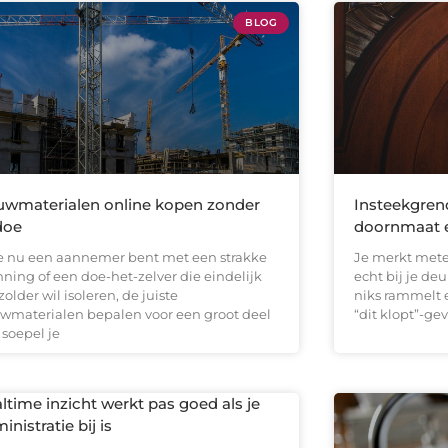
BLOG
wmaterialen online kopen zonder
Insteekgrend
doe
doornmaat e
je nu een aannemer bent met een strakke
Je merkt met
nning of een doe-het-zelver die eindelijk
echt bij je deu
zolder wil isoleren, de juiste
niks rammelt e
wmaterialen bepalen voor een groot deel
“dit klopt”-ge
 soepel je
ltime inzicht werkt pas goed als je
inistratie bij is