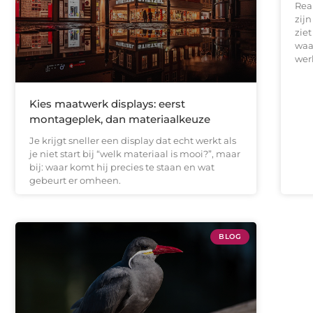
Real
zijn
zie
waa
werk
Kies maatwerk displays: eerst
montageplek, dan materiaalkeuze
Je krijgt sneller een display dat echt werkt als
je niet start bij “welk materiaal is mooi?”, maar
bij: waar komt hij precies te staan en wat
gebeurt er omheen.
BLOG