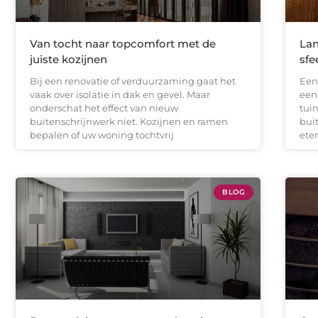
Van tocht naar topcomfort met de
Lan
juiste kozijnen
sfe
Bij een renovatie of verduurzaming gaat het
Een
vaak over isolatie in dak en gevel. Maar
een
onderschat het effect van nieuw
tui
buitenschrijnwerk niet. Kozijnen en ramen
bui
bepalen of uw woning tochtvrij
eten
BLOG