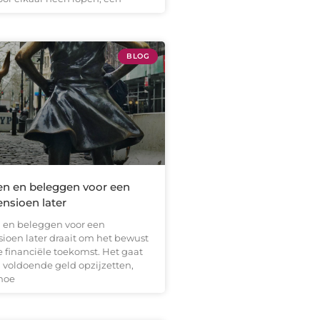
BLOG
en en beleggen voor een
nsioen later
 en beleggen voor een
ioen later draait om het bewust
 financiële toekomst. Het gaat
 voldoende geld opzijzetten,
hoe