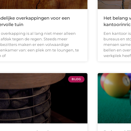
delijke overkappingen voor een
Het belang 
ervolle tuin
kantoorinric
 overkapping is al lang niet meer alleen
Een kantoor i
 afdak tegen de regen. Steeds meer
bureaus en st
nbezitters maken er een volwaardige
mensen samen
tenkamer van: een plek om te loungen, te
bellen en over
 of
werkplek heeft
BLOG