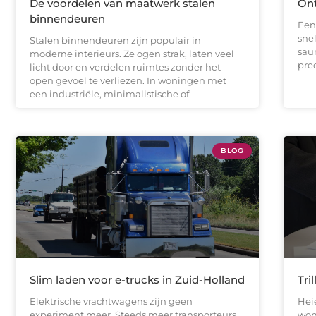
De voordelen van maatwerk stalen
On
binnendeuren
Een
sne
Stalen binnendeuren zijn populair in
sau
moderne interieurs. Ze ogen strak, laten veel
pre
licht door en verdelen ruimtes zonder het
open gevoel te verliezen. In woningen met
een industriële, minimalistische of
BLOG
Slim laden voor e-trucks in Zuid-Holland
Tri
Elektrische vrachtwagens zijn geen
Hei
experiment meer. Steeds meer transporteurs
won