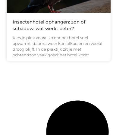
Insectenhotel ophangen: zon of
schaduw, wat werkt beter?
Kies je plek vooral zo dat het hotel snel
opwarmt, daarna weer kan afkoelen en vooral
droog blijft. In de praktijk zit je met
ochtendzon vaak goed: het hotel komt