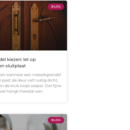
BLOG
el kiezen: let op
n sluitplaat
een wanneer een insteekgrendel
r past: de deur valt rustig dicht,
n de kruk loopt soepel. Dat fijne
voel hangt meestal aan
BLOG