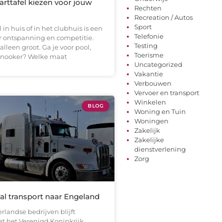
jarttafel kiezen voor jouw
Rechten
Recreation / Autos
Sport
l in huis of in het clubhuis is een
Telefonie
or ontspanning en competitie.
Testing
alleen groot. Ga je voor pool,
Toerisme
snooker? Welke maat
Uncategorized
Vakantie
Verbouwen
Vervoer en transport
Winkelen
BLOG
Woning en Tuin
Woningen
Zakelijk
Zakelijke
dienstverlening
Zorg
al transport naar Engeland
rlandse bedrijven blijft
 het Verenigd Koninkrijk