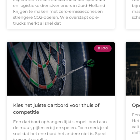
en logistieke dienstverleners in Zuid-Holland
bijn
krijgen te maken met zero-emissiezones en
maa
strengere CO2-doelen. Wie overstapt op e-
sch
trucks merkt al snel dat
BLOG
Kies het juiste dartbord voor thuis of
Ope
competitie
Een 
Het 
Een dartbord ophangen lijkt simpel: bord aan
valt
de muur, pijlen erbij en spelen. Toch merk je al
doff
snel dat het ene bord het andere niet is. Speel
je vooral gezellig