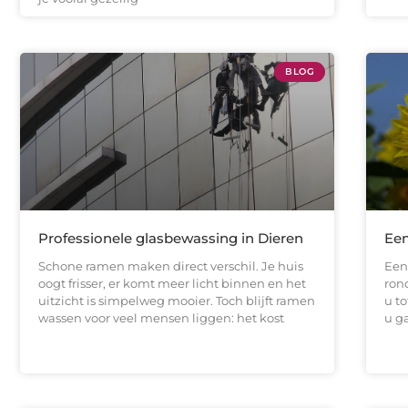
BLOG
Professionele glasbewassing in Dieren
Een
Schone ramen maken direct verschil. Je huis
Een
oogt frisser, er komt meer licht binnen en het
rond
uitzicht is simpelweg mooier. Toch blijft ramen
u t
wassen voor veel mensen liggen: het kost
u g