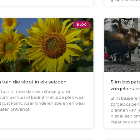
BLOG
 tuin die klopt in elk seizoen
Slim bespar
zorgeloos pe
 tuin is meer dan een stukje grond
om uw huis of bedrijf. Het is de plek waar
Slim besparen
ot rust komt, waar kinderen spelen en waar
zorgeloos pens
asten ontvangt.
plannen van je
niet alleen om
maar ook om 