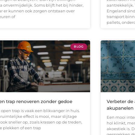
a onvermijdelijk. Soms blijft het bij hinder,
aantrekkelijk.
r er kunnen ook zorgen ontstaan over
Engeland sind
euren of
transport bin
pallets, onder
BLOG
n trap renoveren zonder gedoe
Verbeter de 
akupanelen
open trap is vaak een blikvanger in huis.
ruimtelijke effect is mooi, maar slijtage
Een mooi interi
 ook sneller op, zoals krassen op de treden,
hol klinkt, me
e plekken of een trap
akoestiek is.
gesprekken do