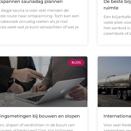
tspannen saunadag plannen
De beste bil
ruimte
 dagje sauna is voor veel mensen de
lste route naar ontspanning. Toch kan een
Een biljarttafe
nabezoek onrustig voelen als je niet
vaste plek vo
cies weet wat je kunt verwachten of wat je
Het aanbod is 
carambole of 
BLOG
llingsmetingen bij bouwen en slopen
Internationa
en, slopen of verdichten in de buurt van
Voor veel Nede
ingen of bedrijven? Dan zijn trillingen
zakendoen met