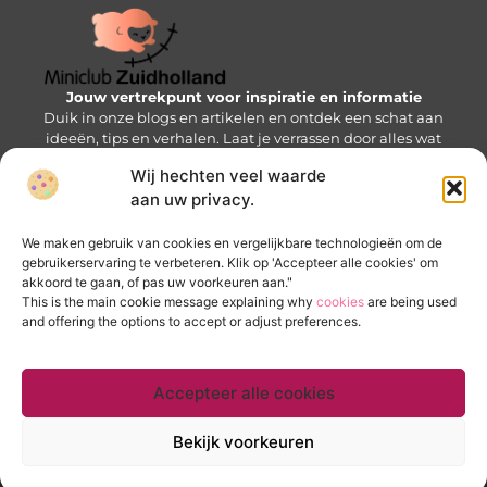
Jouw vertrekpunt voor inspiratie en informatie
Duik in onze blogs en artikelen en ontdek een schat aan
ideeën, tips en verhalen. Laat je verrassen door alles wat
de Mini-wereld te bieden heeft!
Wij hechten veel waarde
aan uw privacy.
Bericht categorie
We maken gebruik van cookies en vergelijkbare technologieën om de
gebruikerservaring te verbeteren. Klik op 'Accepteer alle cookies' om
akkoord te gaan, of pas uw voorkeuren aan."
Onze informatie
This is the main cookie message explaining why
cookies
are being used
and offering the options to accept or adjust preferences.
Goede backlinks kopen: zo krijg je een SEO-voorsprong zonder valkuilen
Verdien geld met je website: bouw een online inkomstenbron op
Accepteer alle cookies
Website index
Cookiebeleid (EU)
Bekijk voorkeuren
@2025 www.miniclubzuidholland.nl. All Right Reserved.