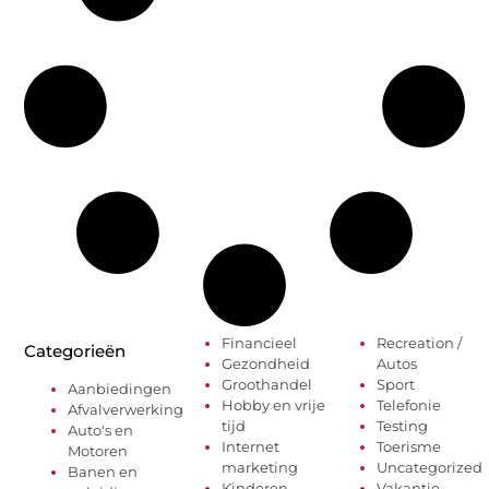
Financieel
Recreation /
Categorieën
Gezondheid
Autos
Groothandel
Sport
Aanbiedingen
Hobby en vrije
Telefonie
Afvalverwerking
tijd
Testing
Auto's en
Internet
Toerisme
Motoren
marketing
Uncategorized
Banen en
Kinderen
Vakantie