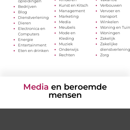
opleidingen
Kunst en Kitsch
Verbouwen
Bedrijven
Management
Vervoer en
Blog
Marketing
transport
Dienstverlening
Media
Winkelen
Dieren
Meubels
Woning en Tui
Electronica en
Mode en
Woningen
Computers
Kleding
Zakelijk
Energie
Muziek
Zakelijke
Entertainment
Onderwijs
dienstverlenin
Eten en drinken
Rechten
Zorg
Media
en beroemde
mensen